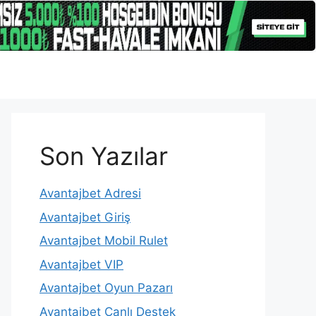
Son Yazılar
Avantajbet Adresi
Avantajbet Giriş
Avantajbet Mobil Rulet
Avantajbet VIP
Avantajbet Oyun Pazarı
Avantajbet Canlı Destek