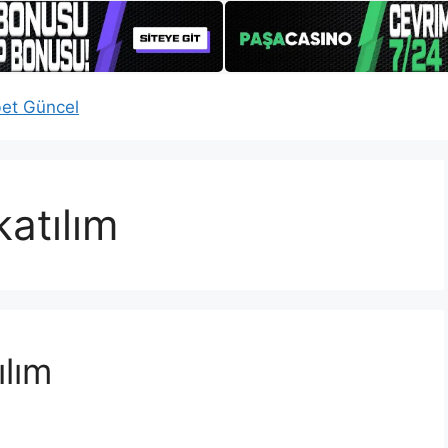
katılım
ılım