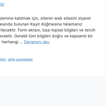
şlemine katılmak için, sitenin web sitesini ziyaret
şesinde bulunan Kayıt düğmesine tıklamanız
ecektir. Form ekranı, bazı kişisel bilgileri ve tercih
ecektir. Gerekli tüm bilgileri doğru ve kapsamlı bir
e, herhangi …
Devamını oku
ılım
,
girisi avantajbet