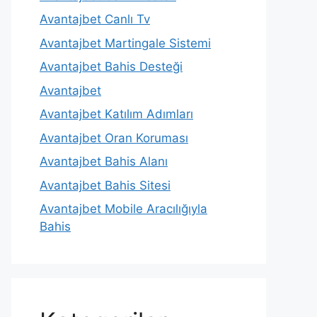
Avantajbet Canlı Tv
Avantajbet Martingale Sistemi
Avantajbet Bahis Desteği
Avantajbet
Avantajbet Katılım Adımları
Avantajbet Oran Koruması
Avantajbet Bahis Alanı
Avantajbet Bahis Sitesi
Avantajbet Mobile Aracılığıyla
Bahis