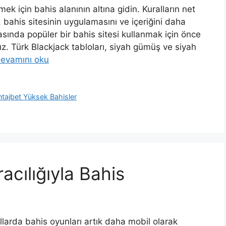
k için bahis alanının altına gidin. Kuralların net
bahis sitesinin uygulamasını ve içeriğini daha
arasında popüler bir bahis sitesi kullanmak için önce
nız. Türk Blackjack tabloları, siyah gümüş ve siyah
evamını oku
tajbet Yüksek Bahisler
acılığıyla Bahis
ıllarda bahis oyunları artık daha mobil olarak