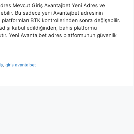
Adres Mevcut Giriş Avantajbet Yeni Adres ve
ilir. Bu sadece yeni Avantajbet adresinin
 platformları BTK kontrollerinden sonra değişebilir.
dışı kabul edildiğinden, bahis platformu
tır. Yeni Avantajbet adres platformunun güvenlik
iş
,
giris avantajbet