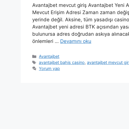
Avantajbet mevcut giriş Avantajbet Yeni 
Mevcut Erişim Adresi Zaman zaman değişeb
yerinde değil. Aksine, tüm yasadışı casino
Avantajbet yeni adresi BTK açısından yasa
bulunursa adres doğrudan askıya alınacak
önlemleri …
Devamını oku
Kategoriler
Avantajbet
Etiketler
avantajbet bahis casino
,
avantajbet mevcut gir
Yorum yap