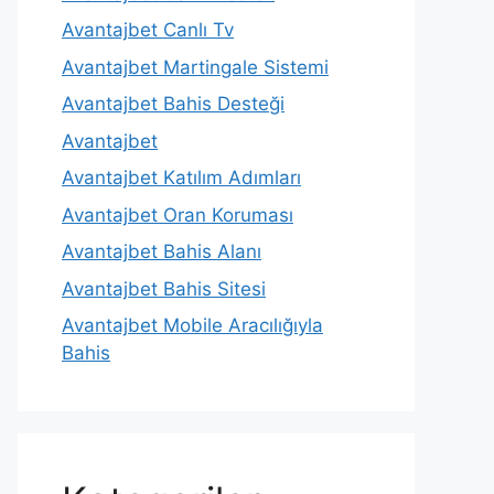
Avantajbet Canlı Tv
Avantajbet Martingale Sistemi
Avantajbet Bahis Desteği
Avantajbet
Avantajbet Katılım Adımları
Avantajbet Oran Koruması
Avantajbet Bahis Alanı
Avantajbet Bahis Sitesi
Avantajbet Mobile Aracılığıyla
Bahis