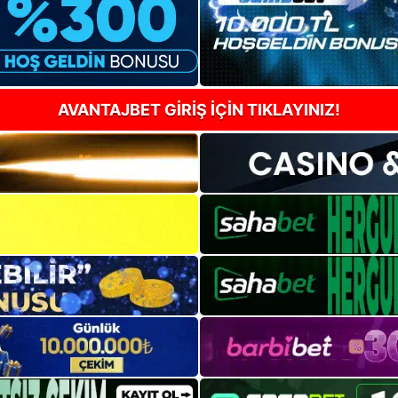
AVANTAJBET GİRİŞ İÇİN TIKLAYINIZ!