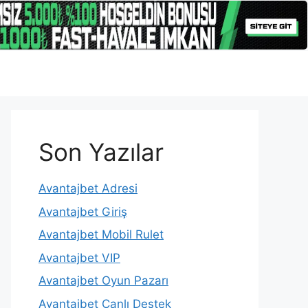
Son Yazılar
Avantajbet Adresi
Avantajbet Giriş
Avantajbet Mobil Rulet
Avantajbet VIP
Avantajbet Oyun Pazarı
Avantajbet Canlı Destek