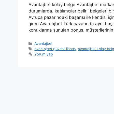
Avantajbet kolay belge Avantajbet markası 
durumlarda, katılımcılar belirli belgeleri 
Avrupa pazarındaki başarısı ile kendisi içi
giren Avantajbet Türk pazarında aynı başa
konuklarına sunulan bonus, müşterilerinin b
Kategoriler
Avantajbet
Etiketler
avantajbet güvenli lisans
,
avantajbet kolay bel
Yorum yap