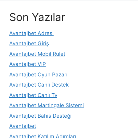
Son Yazılar
Avantajbet Adresi
Avantajbet Giriş
Avantajbet Mobil Rulet
Avantajbet VIP
Avantajbet Oyun Pazarı
Avantajbet Canlı Destek
Avantajbet Canlı Tv
Avantajbet Martingale Sistemi
Avantajbet Bahis Desteği
Avantajbet
Avantajbet Katılım Adımları