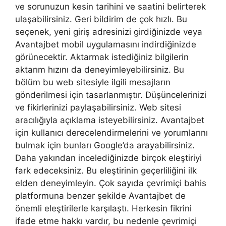
ve sorunuzun kesin tarihini ve saatini belirterek
ulaşabilirsiniz. Geri bildirim de çok hızlı. Bu
seçenek, yeni giriş adresinizi girdiğinizde veya
Avantajbet mobil uygulamasını indirdiğinizde
görünecektir. Aktarmak istediğiniz bilgilerin
aktarım hızını da deneyimleyebilirsiniz. Bu
bölüm bu web sitesiyle ilgili mesajların
gönderilmesi için tasarlanmıştır. Düşüncelerinizi
ve fikirlerinizi paylaşabilirsiniz. Web sitesi
aracılığıyla açıklama isteyebilirsiniz. Avantajbet
için kullanıcı derecelendirmelerini ve yorumlarını
bulmak için bunları Google’da arayabilirsiniz.
Daha yakından incelediğinizde birçok eleştiriyi
fark edeceksiniz. Bu eleştirinin geçerliliğini ilk
elden deneyimleyin. Çok sayıda çevrimiçi bahis
platformuna benzer şekilde Avantajbet de
önemli eleştirilerle karşılaştı. Herkesin fikrini
ifade etme hakkı vardır, bu nedenle çevrimiçi