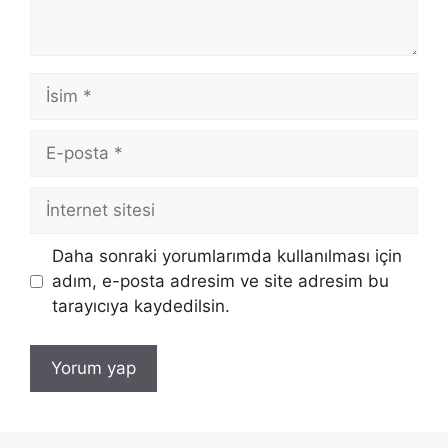
İsim
E-
posta
İnternet
sitesi
Daha sonraki yorumlarımda kullanılması için
adım, e-posta adresim ve site adresim bu
tarayıcıya kaydedilsin.