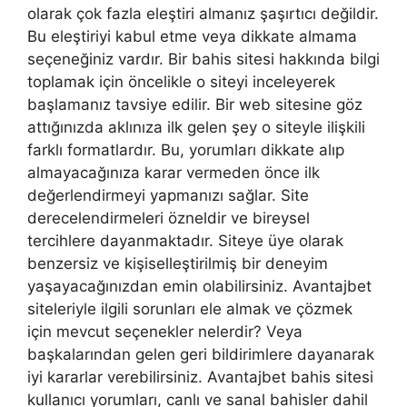
olarak çok fazla eleştiri almanız şaşırtıcı değildir.
Bu eleştiriyi kabul etme veya dikkate almama
seçeneğiniz vardır. Bir bahis sitesi hakkında bilgi
toplamak için öncelikle o siteyi inceleyerek
başlamanız tavsiye edilir. Bir web sitesine göz
attığınızda aklınıza ilk gelen şey o siteyle ilişkili
farklı formatlardır. Bu, yorumları dikkate alıp
almayacağınıza karar vermeden önce ilk
değerlendirmeyi yapmanızı sağlar. Site
derecelendirmeleri özneldir ve bireysel
tercihlere dayanmaktadır. Siteye üye olarak
benzersiz ve kişiselleştirilmiş bir deneyim
yaşayacağınızdan emin olabilirsiniz. Avantajbet
siteleriyle ilgili sorunları ele almak ve çözmek
için mevcut seçenekler nelerdir? Veya
başkalarından gelen geri bildirimlere dayanarak
iyi kararlar verebilirsiniz. Avantajbet bahis sitesi
kullanıcı yorumları, canlı ve sanal bahisler dahil