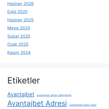
Haziran 2026
Eylül 2025
Haziran 2025
Mayıs 2025
Şubat 2025
Ocak 2025
Kasım 2024
Etiketler
Avantajbet
avantajbet adres değişikliği
Avantajbet Adresi
avantajbet bahis alanı