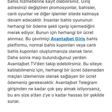
bahis hizmetlerine kayıt olabilirsiniz. Giriş
adresinizi değiştiren promosyonlar, bahisler,
canlı oyunlar ve diğer işlemler sitede kalmaya
devam edecektir. İnsanlar bahis oyununun
herhangi bir ödeme şekli içerip içermediğini
merak ediyor. Bunun için herhangi bir ücret
alınmaz. Bu çevrimiçi
Avantajbet Giriş
bahis
platformu, normal bahis kuponları veya canlı
bahis kuponları oluşturmanıza olanak tanır.
Daha sonra maçı bulunduğunuz yerden
Avantajbet TV’den takip edebilirsiniz. Bu siteye
katılabilmeniz için, herhangi bir ücret ödemeden
maçları izlemenize olanak sağlayan bir ücret
ödemeniz gerekecektir. Avantajbet Telegram
girişinden ne kadar çok şey almak istiyorsanız,
bu anı size a’dan z’ye o kadar hassas bir şekilde
sunar.