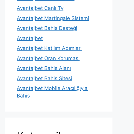
Avantajbet Canlı Tv
Avantajbet Martingale Sistemi
Avantajbet Bahis Desteği
Avantajbet
Avantajbet Katılım Adımları
Avantajbet Oran Koruması
Avantajbet Bahis Alanı
Avantajbet Bahis Sitesi
Avantajbet Mobile Aracılığıyla
Bahis