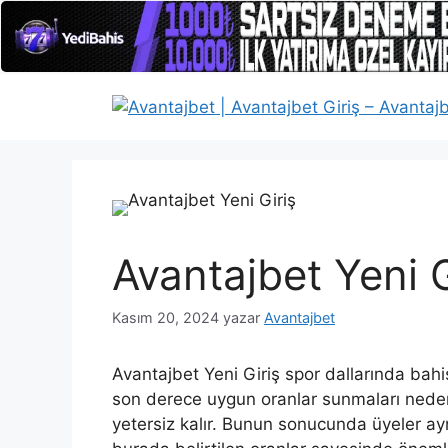
İçeriğe
atla
Avantajbet Yeni G
Kasım 20, 2024
yazar
Avantajbet
Avantajbet Yeni Giriş spor dallarında bahis
son derece uygun oranlar sunmaları nede
yetersiz kalır. Bunun sonucunda üyeler ay