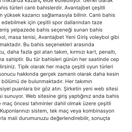
 miktarda kazanç elde edilebiliyor. Genel olarak
s türleri canlı bahislerdir. Avantajbet çeşitli
n yüksek kazancı sağlamasıyla bilinir. Canlı bahis
t edebilmek için çeşitli spor dallarından taze
geniş yelpazede bahis seçeneği sunan bahis
tbol, ​​masa tenisi, Avantajbet Yeni Giriş voleybol gibi
lmaktadır. Bu bahis seçenekleri arasında
ucu, daha fazla gol atan takım, kırmızı kart, penaltı,
a sahiptir. Bu tür bahisleri günün her saatinde cep
rsiniz. Tipik olarak her maçta çeşitli oyun türleri
 sonucu hakkında gerçek zamanlı olarak daha kesin
ik bölümü de bulunmaktadır. Her takımın
yel puanlara bir göz atın. Şirketin yeni web sitesi
i sunuyor. Web sitesine giriş yaptığınız anda bahis
ve maç öncesi tahminler dahil olmak üzere çeşitli
. Kuponlarınızı sistem, tek maç veya kombinasyon
arla mali durumunuzu değerlendirebilir, sonuçta