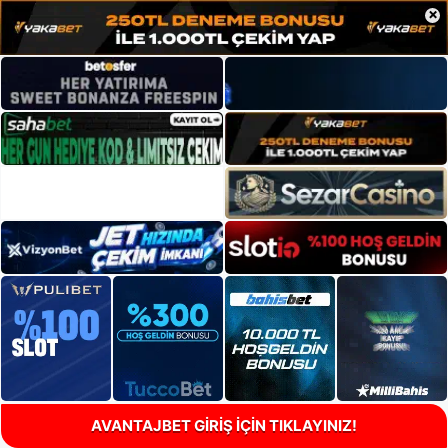
×
AVANTAJBET GİRİŞ İÇİN TIKLAYINIZ!