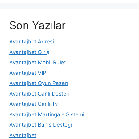
Son Yazılar
Avantajbet Adresi
Avantajbet Giriş
Avantajbet Mobil Rulet
Avantajbet VIP
Avantajbet Oyun Pazarı
Avantajbet Canlı Destek
Avantajbet Canlı Tv
Avantajbet Martingale Sistemi
Avantajbet Bahis Desteği
Avantajbet