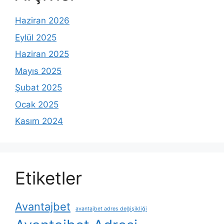
Haziran 2026
Eylül 2025
Haziran 2025
Mayıs 2025
Şubat 2025
Ocak 2025
Kasım 2024
Etiketler
Avantajbet
avantajbet adres değişikliği