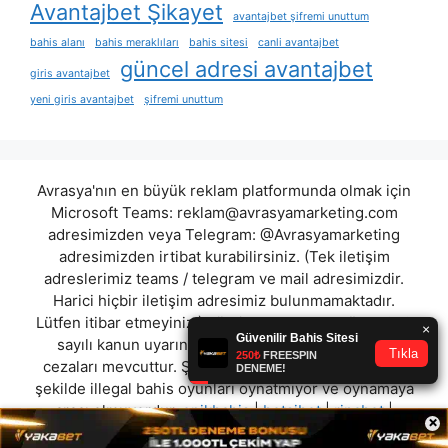
Avantajbet Şikayet
avantajbet şifremi unuttum
bahis alanı
bahis meraklıları
bahis sitesi
canli avantajbet
güncel adresi avantajbet
giris avantajbet
yeni giris avantajbet
şifremi unuttum
Avrasya'nın en büyük reklam platformunda olmak için
Microsoft Teams:
reklam@avrasyamarketing.com
adresimizden veya Telegram: @Avrasyamarketing
adresimizden irtibat kurabilirsiniz. (Tek iletişim
adreslerimiz teams / telegram ve mail adresimizdir.
Harici hiçbir iletişim adresimiz bulunmamaktadır.
Lütfen itibar etmeyiniz.) Türkiye yasalarına göre 7258
sayılı kanun uyarınca yasa dışı bahis oynamanın
cezaları mevcuttur. Şu an bulunduğunuz site hiç bir
şekilde illegal bahis oyunları oynatmıyor ve oynamaya
aracı olmuyordur.
epikbahis
|
betsibet
|
rinabet
|
×
elipsbet
|
casinolobi
|
biabett
|
isabet
|
probahis
"