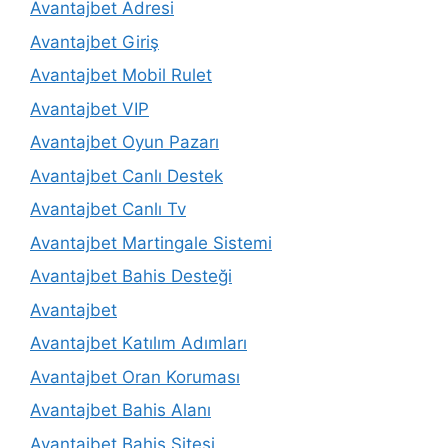
Avantajbet Adresi
Avantajbet Giriş
Avantajbet Mobil Rulet
Avantajbet VIP
Avantajbet Oyun Pazarı
Avantajbet Canlı Destek
Avantajbet Canlı Tv
Avantajbet Martingale Sistemi
Avantajbet Bahis Desteği
Avantajbet
Avantajbet Katılım Adımları
Avantajbet Oran Koruması
Avantajbet Bahis Alanı
Avantajbet Bahis Sitesi