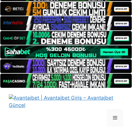
İçeriğe
atla
Menü